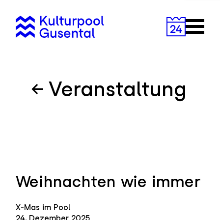
Zum
Inhalt
Primary
springen
Menu
Veranstaltung
Weihnachten wie immer
X-Mas im Pool
24. Dezember 2025