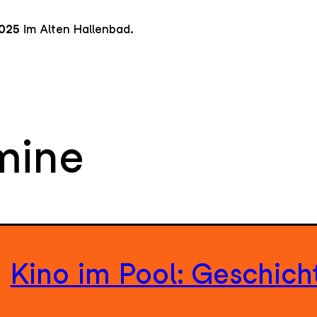
2025
im Alten Hallenbad.
mine
Kino im Pool: Geschic