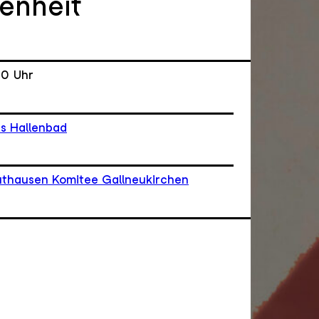
enheit
00
Uhr
es Hallenbad
thausen Komitee Gallneukirchen