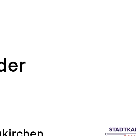
der
ukirchen