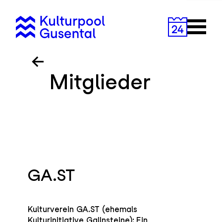
Zum
Inhalt
Primary
springen
Menu
Mitglieder
GA.ST
Kulturverein GA.ST (ehemals
Kulturinitiative Gallnsteine): Ein